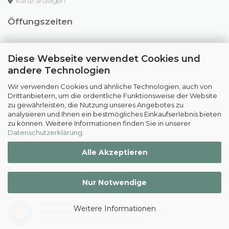
Karte anzeigen
Öffungszeiten
Montag - Freitag
Diese Webseite verwendet Cookies und
09:00 - 12:30 Uhr
14:30 - 18:00 Uhr
andere Technologien
Wir verwenden Cookies und ähnliche Technologien, auch von
Samstag
Drittanbietern, um die ordentliche Funktionsweise der Website
09:00 - 12:30 Uhr
zu gewährleisten, die Nutzung unseres Angebotes zu
analysieren und Ihnen ein bestmögliches Einkaufserlebnis bieten
Kundenservice
zu können. Weitere Informationen finden Sie in unserer
Datenschutzerklärung
.
Kontakt
Ihr Konto
Alle Akzeptieren
Telefon: 02762 3094 | 02762 6007892
Nur Notwendige
© 2026 - All rights reserved - Schulranzen und Spielwaren
SEHR GUT
(4.62 / 5)
Weitere Informationen
Fachhandel Humpfle e.K.
aus
39
Bewertungen bei: google.com, shopvote.de ⓘ
Informationen zur Echtheit der Bewertungen
Shopsoftware
by Gambio.de © 2026