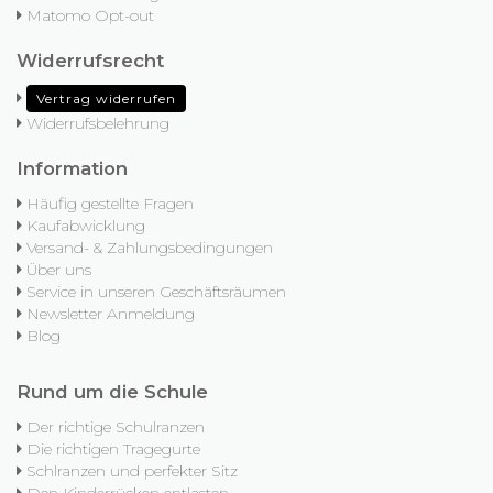
Matomo Opt-out
Widerrufsrecht
Vertrag widerrufen
Widerrufsbelehrung
Information
Häufig gestellte Fragen
Kaufabwicklung
Versand- & Zahlungsbedingungen
Über uns
Service in unseren Geschäftsräumen
Newsletter Anmeldung
Blog
Rund um die Schule
Der richtige Schulranzen
Die richtigen Tragegurte
Schlranzen und perfekter Sitz