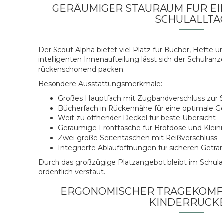
GERÄUMIGER STAURAUM FÜR EI
SCHULALLTA
Der Scout Alpha bietet viel Platz für Bücher, Hefte u
intelligenten Innenaufteilung lässt sich der Schulran
rückenschonend packen.
Besondere Ausstattungsmerkmale:
Großes Hauptfach mit Zugbandverschluss zur S
Bücherfach in Rückennähe für eine optimale G
Weit zu öffnender Deckel für beste Übersicht
Geräumige Fronttasche für Brotdose und Klein
Zwei große Seitentaschen mit Reißverschluss
Integrierte Ablauföffnungen für sicheren Geträ
Durch das großzügige Platzangebot bleibt im Schulallt
ordentlich verstaut.
ERGONOMISCHER TRAGEKOMF
KINDERRÜCK