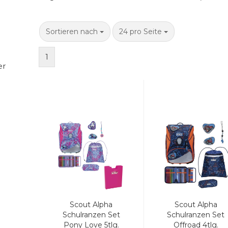
Sortieren nach
pro Seite
Sortieren nach
24 pro Seite
1
er
Scout Alpha
Scout Alpha
Schulranzen Set
Schulranzen Set
Pony Love 5tlg.
Offroad 4tlg.