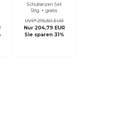
Schulranzen Set
5tlg. + gratis
Farbkasten
R
UVP* 296,80 EUR
R
Nur 204,79 EUR
%
Sie sparen 31%