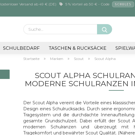
ostenloser Versand ab 49 € (DE)
5 % Vorteil ab 50 € - Code
SCHULE5
Suche...
E-M
SCHULBEDARF
TASCHEN & RUCKSÄCKE
SPIELW
»
»
»
Startseite
Marken
Scout
Scout Alpha
Pa
SCOUT ALPHA SCHULRAN
MODERNE SCHULRANZEN I
Konto
Der Scout Alpha vereint die Vorteile eines klassis
Pass
Design eines Schulrucksacks. Durch seine ergonomi
Tragesystem und die durchdachte Innenaufteilung i
gesamte Grundschulzeit. Dabei erfüllt der Scout 
modernen Schulranzen und überzeugt mit hoh
Tragekomfort und bewährter Scout Qualität. (Nähere 