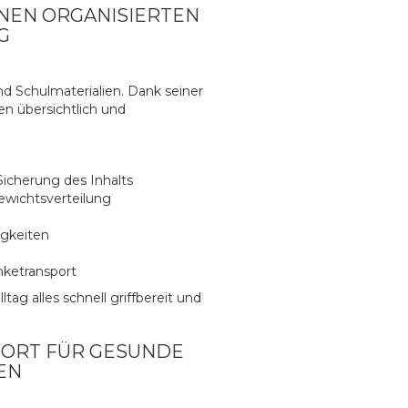
NEN ORGANISIERTEN
G
nd Schulmaterialien. Dank seiner
zen übersichtlich und
icherung des Inhalts
ewichtsverteilung
igkeiten
nketransport
ag alles schnell griffbereit und
ORT FÜR GESUNDE
EN