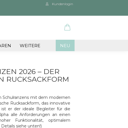
Kundenlogin
ail
AREN
WEITERE
NEU
sswort
ZEN 2026 – DER
N RUCKSACKFORM
 erstellen
chen Schulranzens mit dem modernen
wort vergessen?
sche Rucksackform, das innovative
st er der ideale Begleiter für die
Alpha alle Anforderungen an einen
er Funktionalität, optimalem
Details siehe unten!)