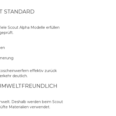
UT STANDARD
 Viele Scout Alpha Modelle erfüllen
geprüft.
ben
mmerung
toscheinwerfern effektiv zurück
erkehr deutlich.
 UMWELTFREUNDLICH
welt. Deshalb werden beim Scout
üfte Materialien verwendet.