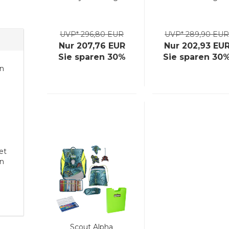
UVP* 296,80 EUR
UVP* 289,90 EU
Nur 207,76 EUR
Nur 202,93 EU
Sie sparen 30%
Sie sparen 30
on
+
et
en
Scout Alpha