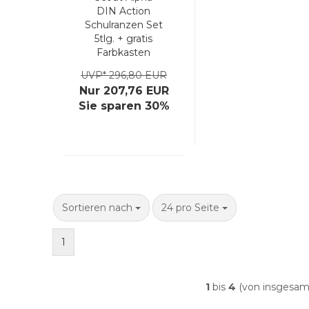
DIN Action
Schulranzen Set
5tlg. + gratis
Farbkasten
UVP* 296,80 EUR
Nur 207,76 EUR
Sie sparen 30%
Sortieren nach
pro Seite
Sortieren nach
24 pro Seite
1
1
bis
4
(von insgesa