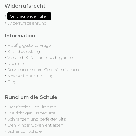
Widerrufsrecht
Vertrag widerrufen
Widerrufsbelehrung
Information
Häufig gestellte Fragen
Kaufabwicklung
Versand- & Zahlungsbedingungen
Über uns
Service in unseren Geschäftsräumen
Newsletter Anmeldung
Blog
Rund um die Schule
Der richtige Schulranzen
Die richtigen Tragegurte
Schlranzen und perfekter Sitz
Den Kinderrücken entlasten
Sicher zur Schule