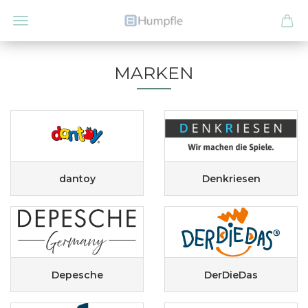
MARKEN
dantoy
Denkriesen
Depesche
DerDieDas