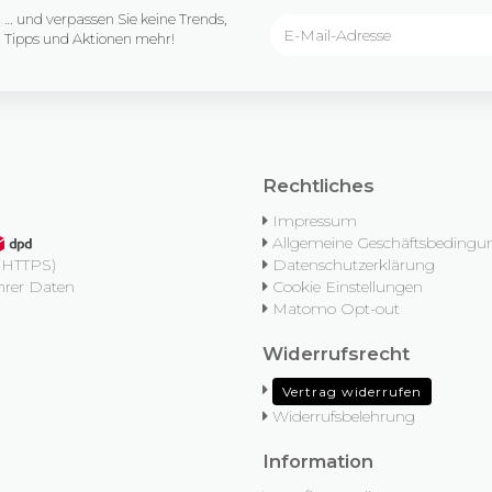
… und verpassen Sie keine Trends,
Tipps und Aktionen mehr!
Rechtliches
Impressum
Allgemeine Geschäftsbedingu
Datenschutzerklärung
 (HTTPS)
Cookie Einstellungen
rer Daten
Matomo Opt-out
Widerrufsrecht
Vertrag widerrufen
Widerrufsbelehrung
Information