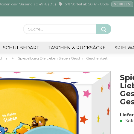
ostenloser Versand ab 49 € (DE)
5 % Vorteil ab 50 € - Code
SCHULE5
Suche...
E-M
SCHULBEDARF
TASCHEN & RUCKSÄCKE
SPIELW
»
chirr
Spiegelburg Die Lieben Sieben Geschirr Geschenkset
Pa
Spi
Lie
Ges
Konto
Ge
Pass
Liefer
Sofo