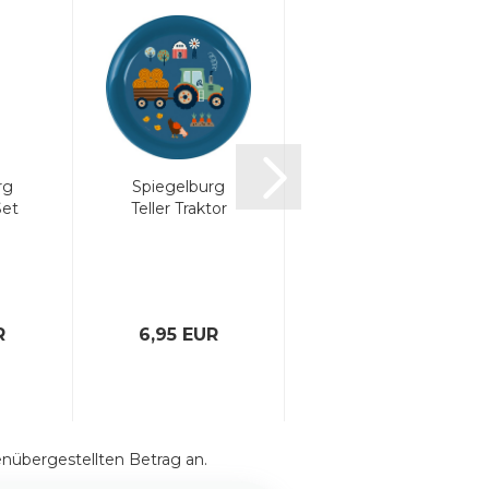
rg
Spiegelburg
Spiegelburg
Set
Teller Traktor
TO GO
Lunchpot
Streifen Smile
R
6,95 EUR
24,95 EUR
enübergestellten Betrag an.