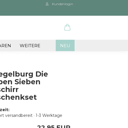
Kundenlogin
ail
AREN
WEITERE
NEU
sswort
egelburg Die
ben Sieben
chirr
 erstellen
schenkset
wort vergessen?
zeit:
rt versandbereit · 1-3 Werktage
22,95 EUR