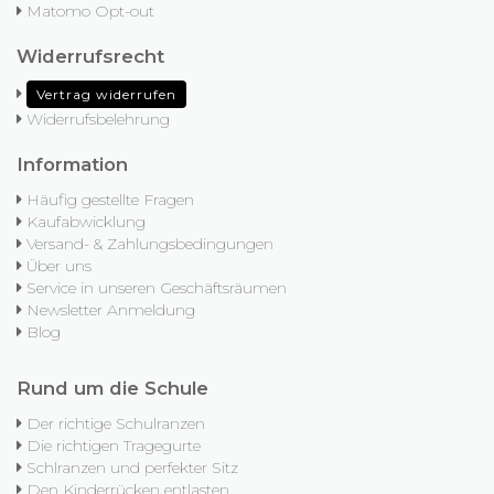
Matomo Opt-out
Widerrufsrecht
Vertrag widerrufen
Widerrufsbelehrung
Information
Häufig gestellte Fragen
Kaufabwicklung
Versand- & Zahlungsbedingungen
Über uns
Service in unseren Geschäftsräumen
Newsletter Anmeldung
Blog
Rund um die Schule
Der richtige Schulranzen
Die richtigen Tragegurte
Schlranzen und perfekter Sitz
Den Kinderrücken entlasten