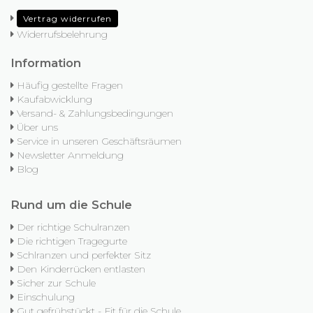
Vertrag widerrufen
Widerrufsbelehrung
Information
Häufig gestellte Fragen
Kaufabwicklung
Versand- & Zahlungsbedingungen
Über uns
Service in unseren Geschäftsräumen
Newsletter Anmeldung
Blog
Rund um die Schule
Der richtige Schulranzen
Die richtigen Tragegurte
Schlranzen und perfekter Sitz
Den Kinderrücken entlasten
Sicher zur Schule
Einschulung
Gut gefrühstückt - Fit für die Schule