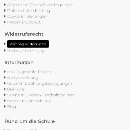
Allgemeine Geschäftsbedingungen
Datenschutzerklärung
Cookie Einstellungen
Matomo Opt-out
Widerrufsrecht
Vertrag widerrufen
Widerrufsbelehrung
Information
Häufig gestellte Fragen
Kaufabwicklung
Versand- & Zahlungsbedingungen
Über uns
Service in unseren Geschäftsräumen
Newsletter Anmeldung
Blog
Rund um die Schule