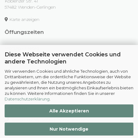
Koblenzer Str. 41
57482 Wenden-Gerlingen
Karte anzeigen
Öffungszeiten
Montag - Freitag
Diese Webseite verwendet Cookies und
09:00 - 12:30 Uhr
14:30 - 18:00 Uhr
andere Technologien
Wir verwenden Cookies und ähnliche Technologien, auch von
Samstag
Drittanbietern, um die ordentliche Funktionsweise der Website
09:00 - 12:30 Uhr
zu gewährleisten, die Nutzung unseres Angebotes zu
analysieren und Ihnen ein bestmögliches Einkaufserlebnis bieten
Kundenservice
zu können. Weitere Informationen finden Sie in unserer
Datenschutzerklärung
.
Kontakt
Ihr Konto
Alle Akzeptieren
Telefon: 02762 3094 | 02762 6007892
Nur Notwendige