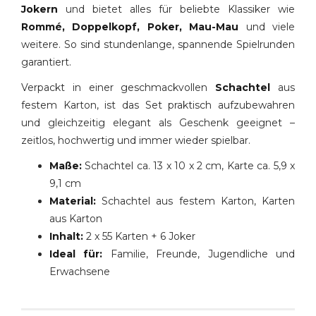
Jokern
und bietet alles für beliebte Klassiker wie
Rommé, Doppelkopf, Poker, Mau-Mau
und viele
weitere. So sind stundenlange, spannende Spielrunden
garantiert.
Verpackt in einer geschmackvollen
Schachtel
aus
festem Karton, ist das Set praktisch aufzubewahren
und gleichzeitig elegant als Geschenk geeignet –
zeitlos, hochwertig und immer wieder spielbar.
Maße:
Schachtel ca. 13 x 10 x 2 cm, Karte ca. 5,9 x
9,1 cm
Material:
Schachtel aus festem Karton, Karten
aus Karton
Inhalt:
2 x 55 Karten + 6 Joker
Ideal für:
Familie, Freunde, Jugendliche und
Erwachsene